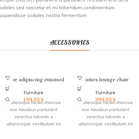
sodales sed nascetur et mi bibendum condimentum
uspendisse sodales nostra fermentum.
ACCESSORIES
Augue adipiscing euismod
Eames lounge chair
Furniture
Furniture
199.00
₺
399.00
₺
Scelerisque facilisi rhoncus
Scelerisque facilisi rhoncus
non faucibus parturient
non faucibus parturient
senectus lobortis a
senectus lobortis a
ullamcorper vestibulum mi
ullamcorper vestibulum mi
nibh ultricies a parturient
nibh ultricies a parturient
gravida a vestibulum leo sem
gravida a vestibulum leo sem