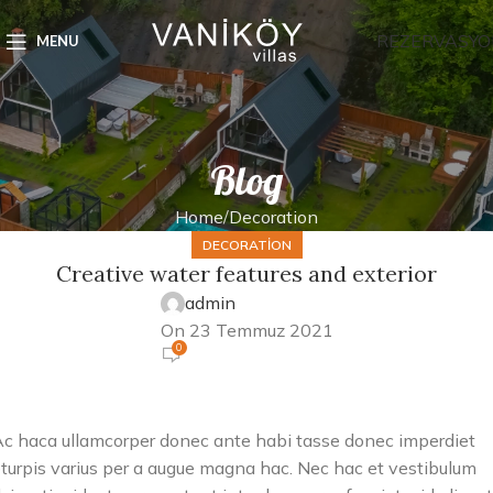
REZERVASYO
MENU
Blog
Home
Decoration
DECORATION
Creative water features and exterior
admin
On 23 Temmuz 2021
0
c haca ullamcorper donec ante habi tasse donec imperdiet
turpis varius per a augue magna hac. Nec hac et vestibulum