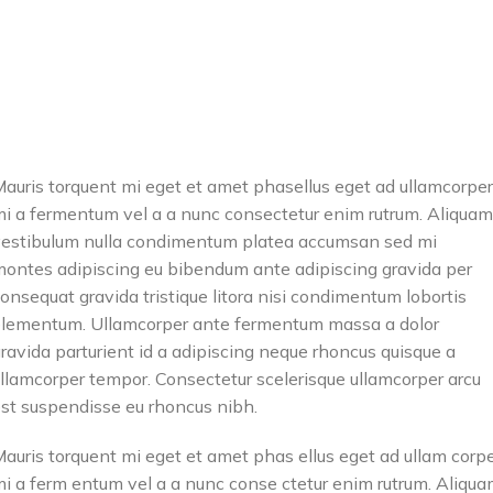
scelerisque leo aptent per at
scelerisque leo aptent per at
vitae ante eleifend mollis
vitae ante eleifend mollis
adipiscing.
adipiscing.
auris torquent mi eget et amet phasellus eget ad ullamcorper
i a fermentum vel a a nunc consectetur enim rutrum. Aliquam
estibulum nulla condimentum platea accumsan sed mi
ontes adipiscing eu bibendum ante adipiscing gravida per
onsequat gravida tristique litora nisi condimentum lobortis
lementum. Ullamcorper ante fermentum massa a dolor
ravida parturient id a adipiscing neque rhoncus quisque a
llamcorper tempor. Consectetur scelerisque ullamcorper arcu
st suspendisse eu rhoncus nibh.
auris torquent mi eget et amet phas ellus eget ad ullam corp
i a ferm entum vel a a nunc conse ctetur enim rutrum. Aliqu