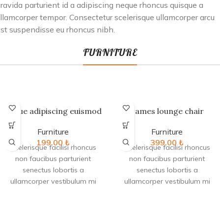
ravida parturient id a adipiscing neque rhoncus quisque a
llamcorper tempor. Consectetur scelerisque ullamcorper arcu
st suspendisse eu rhoncus nibh.
FURNITURE
Augue adipiscing euismod
Eames lounge chair
Furniture
Furniture
199.00
₺
399.00
₺
Scelerisque facilisi rhoncus
Scelerisque facilisi rhoncus
non faucibus parturient
non faucibus parturient
senectus lobortis a
senectus lobortis a
ullamcorper vestibulum mi
ullamcorper vestibulum mi
nibh ultricies a parturient
nibh ultricies a parturient
gravida a vestibulum leo sem
gravida a vestibulum leo sem
in. Est cum torquent mi in
in. Est cum torquent mi in