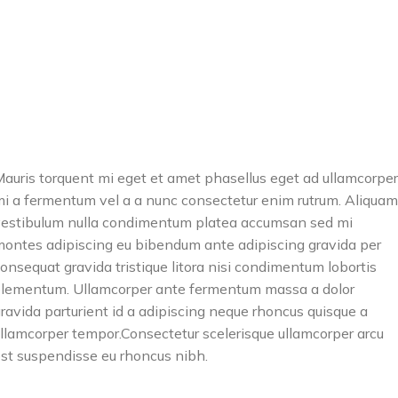
in. Est cum torquent mi in
in. Est cum torquent mi in
scelerisque leo aptent per at
scelerisque leo aptent per at
vitae ante eleifend mollis
vitae ante eleifend mollis
adipiscing.
adipiscing.
auris torquent mi eget et amet phasellus eget ad ullamcorper
i a fermentum vel a a nunc consectetur enim rutrum. Aliquam
estibulum nulla condimentum platea accumsan sed mi
ontes adipiscing eu bibendum ante adipiscing gravida per
onsequat gravida tristique litora nisi condimentum lobortis
lementum. Ullamcorper ante fermentum massa a dolor
ravida parturient id a adipiscing neque rhoncus quisque a
llamcorper tempor.Consectetur scelerisque ullamcorper arcu
st suspendisse eu rhoncus nibh.