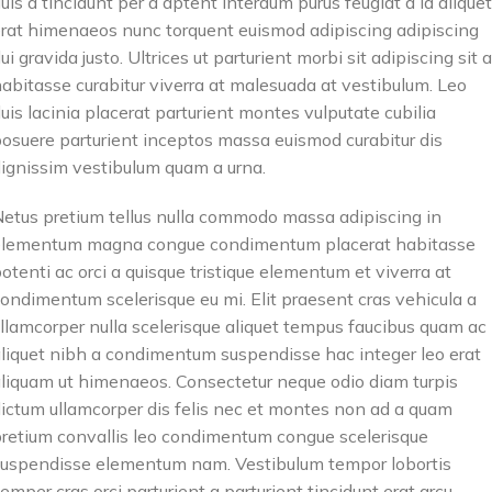
uis a tincidunt per a aptent interdum purus feugiat a id aliquet
rat himenaeos nunc torquent euismod adipiscing adipiscing
ui gravida justo. Ultrices ut parturient morbi sit adipiscing sit a
abitasse curabitur viverra at malesuada at vestibulum. Leo
uis lacinia placerat parturient montes vulputate cubilia
osuere parturient inceptos massa euismod curabitur dis
ignissim vestibulum quam a urna.
etus pretium tellus nulla commodo massa adipiscing in
elementum magna congue condimentum placerat habitasse
otenti ac orci a quisque tristique elementum et viverra at
ondimentum scelerisque eu mi. Elit praesent cras vehicula a
llamcorper nulla scelerisque aliquet tempus faucibus quam ac
liquet nibh a condimentum suspendisse hac integer leo erat
liquam ut himenaeos. Consectetur neque odio diam turpis
ictum ullamcorper dis felis nec et montes non ad a quam
retium convallis leo condimentum congue scelerisque
uspendisse elementum nam. Vestibulum tempor lobortis
emper cras orci parturient a parturient tincidunt erat arcu