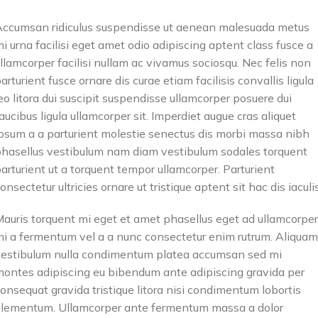
ccumsan ridiculus suspendisse ut aenean malesuada metus
i urna facilisi eget amet odio adipiscing aptent class fusce a
llamcorper facilisi nullam ac vivamus sociosqu. Nec felis non
arturient fusce ornare dis curae etiam facilisis convallis ligula
eo litora dui suscipit suspendisse ullamcorper posuere dui
aucibus ligula ullamcorper sit. Imperdiet augue cras aliquet
psum a a parturient molestie senectus dis morbi massa nibh
hasellus vestibulum nam diam vestibulum sodales torquent
arturient ut a torquent tempor ullamcorper. Parturient
onsectetur ultricies ornare ut tristique aptent sit hac dis iaculis
auris torquent mi eget et amet phasellus eget ad ullamcorper
i a fermentum vel a a nunc consectetur enim rutrum. Aliquam
estibulum nulla condimentum platea accumsan sed mi
ontes adipiscing eu bibendum ante adipiscing gravida per
onsequat gravida tristique litora nisi condimentum lobortis
lementum. Ullamcorper ante fermentum massa a dolor