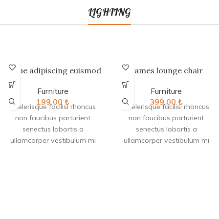
LIGHTING
Augue adipiscing euismod
Eames lounge chair
Furniture
Furniture
199.00
₺
399.00
₺
Scelerisque facilisi rhoncus
Scelerisque facilisi rhoncus
non faucibus parturient
non faucibus parturient
senectus lobortis a
senectus lobortis a
ullamcorper vestibulum mi
ullamcorper vestibulum mi
nibh ultricies a parturient
nibh ultricies a parturient
gravida a vestibulum leo sem
gravida a vestibulum leo sem
in. Est cum torquent mi in
in. Est cum torquent mi in
scelerisque leo aptent per at
scelerisque leo aptent per at
vitae ante eleifend mollis
vitae ante eleifend mollis
adipiscing.
adipiscing.