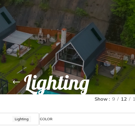
ANASAYFA
HAKKIMIZDA
GALERİ
İLETİŞİM
Lighting
Show
9
12
Lighting
COLOR