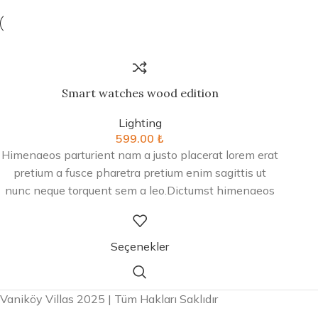
Smart watches wood edition
Lighting
599.00
₺
Himenaeos parturient nam a justo placerat lorem erat
pretium a fusce pharetra pretium enim sagittis ut
nunc neque torquent sem a leo.Dictumst himenaeos
primis torquent ridiculus porttitor turpis.
Seçenekler
Vaniköy Villas 2025 | Tüm Hakları Saklıdır