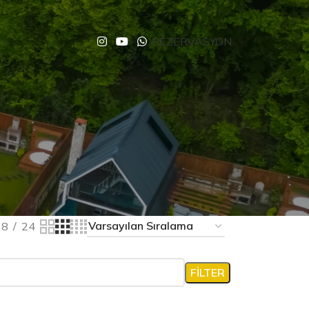
REZERVASYON
18
24
FILTER