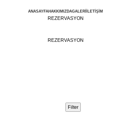
ANASAYFA
HAKKIMIZDA
GALERİ
İLETİŞİM
REZERVASYON
REZERVASYON
Filter