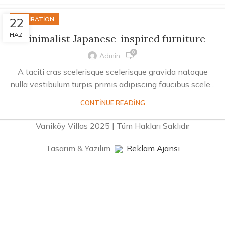
22
INSPIRATION
HAZ
Minimalist Japanese-inspired furniture
0
Admin
A taciti cras scelerisque scelerisque gravida natoque
nulla vestibulum turpis primis adipiscing faucibus scele...
CONTINUE READING
Vaniköy Villas 2025 | Tüm Hakları Saklıdır
Tasarım & Yazılım
Reklam Ajansı