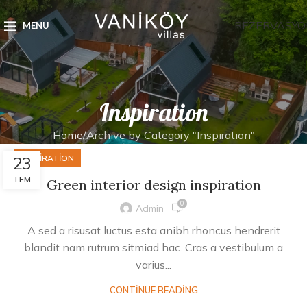
REZERVASYO
MENU
Inspiration
Home
Archive by Category "Inspiration"
23
INSPIRATION
TEM
Green interior design inspiration
0
Admin
A sed a risusat luctus esta anibh rhoncus hendrerit
blandit nam rutrum sitmiad hac. Cras a vestibulum a
varius...
CONTINUE READING