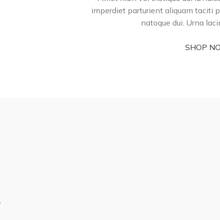
imperdiet parturient aliquam taciti p
natoque dui. Urna lac
SHOP N
n