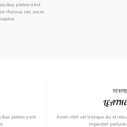
faucibus platea a est
tor rhoncus nec sociis
nceptos.
TEXTI
LEATH
ucibus platea a est
Amet nibh vel tristique dui id ridic
t.
imperdiet parturien