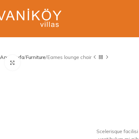
Ana Sayfa
Furniture
Eames lounge chair
Click to enlarge
Scelerisque facilis