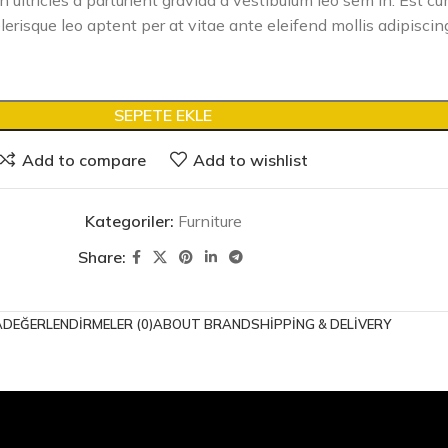
 ultricies a parturient gravida a vestibulum leo sem in. Est c
lerisque leo aptent per at vitae ante eleifend mollis adipiscin
SEPETE EKLE
Add to compare
Add to wishlist
Kategoriler:
Furniture
Share:
A
DEĞERLENDIRMELER (0)
ABOUT BRAND
SHIPPING & DELIVERY