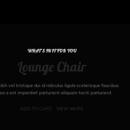
WHAT’S IN IT FOR YOU
Lounge Chair
bh vel tristique dui id ridiculus ligula scelerisque faucibus
ea a est imperdiet parturient aliquam taciti parturient.
ADD TO CART
VIEW MORE