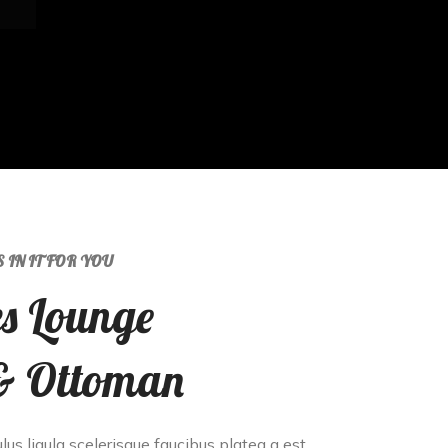
 IN IT FOR YOU
s Lounge
& Ottoman
ulus ligula scelerisque faucibus platea a est