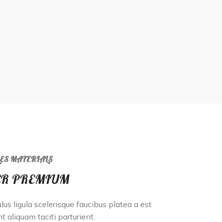
LES MATERIALS
ER PREMIUM
ulus ligula scelerisque faucibus platea a est
t aliquam taciti parturient.