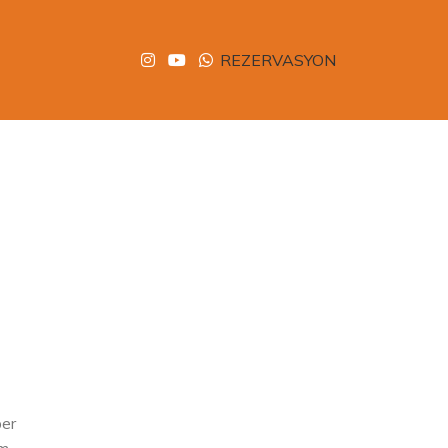
REZERVASYON
per