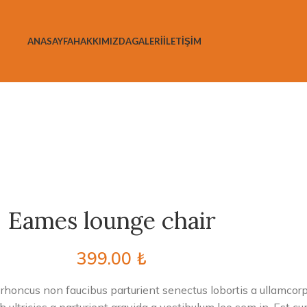
ANASAYFA
HAKKIMIZDA
GALERİ
İLETİŞİM
Eames lounge chair
399.00
₺
i rhoncus non faucibus parturient senectus lobortis a ullamcor