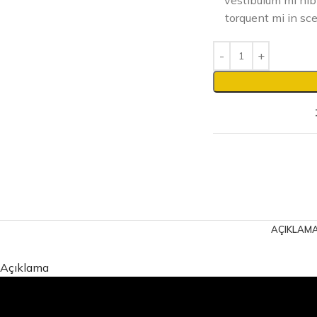
vestibulum mi nibh
torquent mi in sce
AÇIKLAM
Açıklama