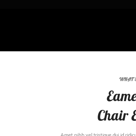
WHAT’S
Eame
Chair 
Amet nibh vel tristique dui id ridic