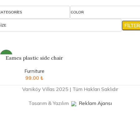
CATEGORIES
COLOR
FILTER
SIZE
NEW
Eames plastic side chair
Furniture
99.00
₺
Vaniköy Villas 2025 | Tüm Hakları Saklıdır
Tasarım & Yazılım
Reklam Ajansı