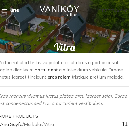
REZERVASYO
MENU
Vitra
arturient ut id tellus vulputatre ac ultrlices a part ouriesnt
apien dignissim
partu rient
a a inter drum vehicula. Ornare
etus laoreet tincidunt
eros rolem
tristique pretium malada.
ras rhoncus vivamus luctus platea arcu laoreet selm. Curae
st condenectus sed hac a parturient vestibulum.
MORE PRODUCTS
Ana Sayfa
Markalar
Vitra