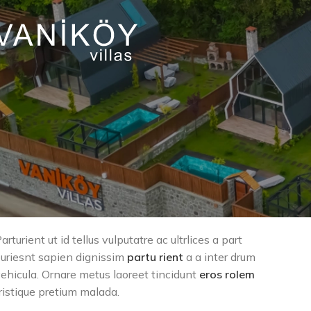
arturient ut id tellus vulputatre ac ultrlices a part
uriesnt sapien dignissim
partu rient
a a inter drum
ehicula. Ornare metus laoreet tincidunt
eros rolem
ristique pretium malada.