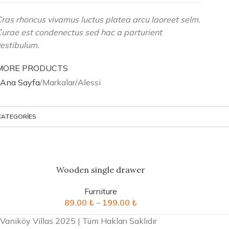
ras rhoncus vivamus luctus platea arcu laoreet selm.
urae est condenectus sed hac a parturient
estibulum.
MORE PRODUCTS
Ana Sayfa
Markalar
Alessi
CATEGORIES
Wooden single drawer
Furniture
89.00
₺
–
199.00
₺
Vaniköy Villas 2025 | Tüm Hakları Saklıdır