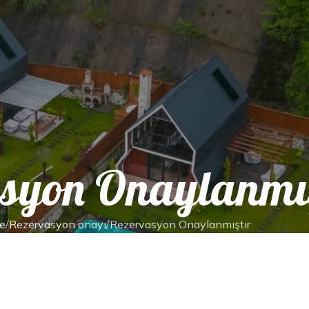
ANASAYFA
HAKKIMIZDA
GALERİ
İLETİŞİM
syon Onaylanmış
e
Rezervasyon onayı
Rezervasyon Onaylanmıştır