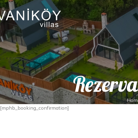
Rezerva
Hom
[mphb_booking_confirmation]