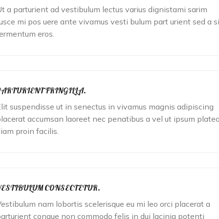
t a parturient ad vestibulum lectus varius dignistami sarim
usce mi pos uere ante vivamus vesti bulum part urient sed a si
ermentum eros.
PARTURIENT FRINGILLA.
lit suspendisse ut in senectus in vivamus magnis adipiscing
lacerat accumsan laoreet nec penatibus a vel ut ipsum plate
iam proin facilis.
VESTIBULUM CONSECTETUR.
estibulum nam lobortis scelerisque eu mi leo orci placerat a
arturient congue non commodo felis in dui lacinia potenti