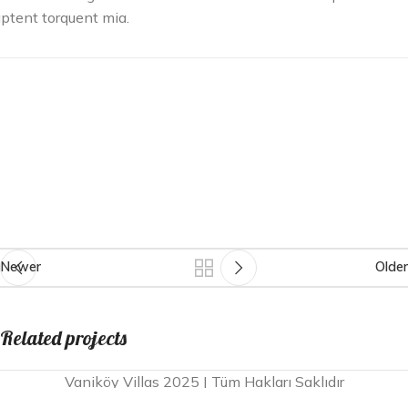
ptent torquent mia.
Newer
Older
Related projects
Vaniköy Villas 2025 | Tüm Hakları Saklıdır